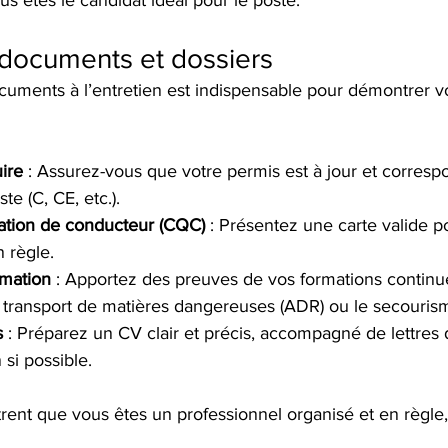
s êtes le candidat idéal pour le poste.
 documents et dossiers
cuments à l’entretien est indispensable pour démontrer v
ire
 : Assurez-vous que votre permis est à jour et corres
e (C, CE, etc.).
cation de conducteur (CQC)
 : Présentez une carte valide p
 règle.
rmation
 : Apportez des preuves de vos formations continue
 transport de matières dangereuses (ADR) ou le secouris
s
 : Préparez un CV clair et précis, accompagné de lettres 
si possible.
nt que vous êtes un professionnel organisé et en règle, 