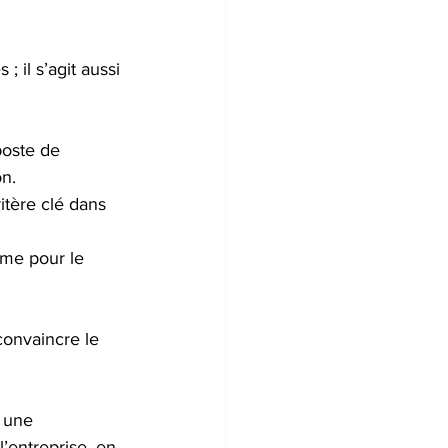
 il s’agit aussi 
oste de 
n.
ritère clé dans 
sme pour le 
convaincre le 
 une 
’entreprise, en 