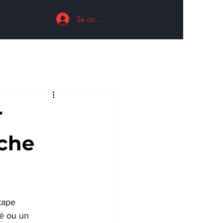
Se connecter
r
uche
tape 
é ou un 