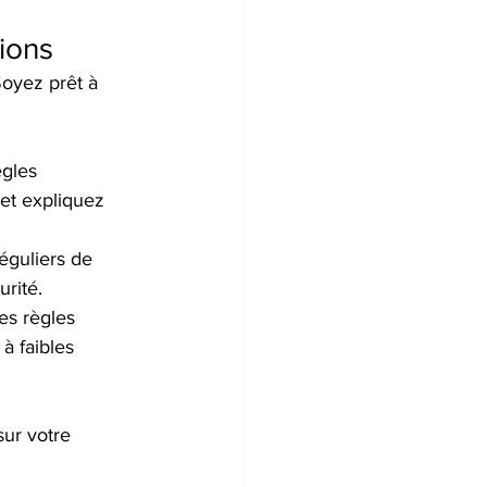
ions
Soyez prêt à 
gles 
et expliquez 
éguliers de 
rité.
es règles 
à faibles 
ur votre 