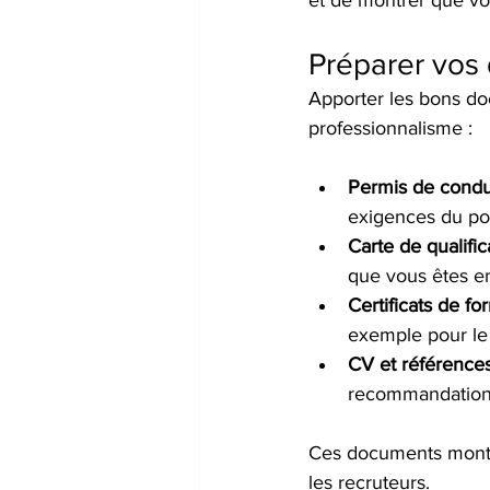
et de montrer que vou
Préparer vos
Apporter les bons do
professionnalisme :
Permis de condu
exigences du post
Carte de qualifi
que vous êtes en
Certificats de fo
exemple pour le
CV et référence
recommandation 
Ces documents montre
les recruteurs.