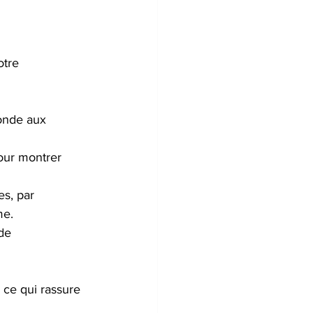
otre 
ponde aux 
our montrer 
s, par 
me.
de 
ce qui rassure 